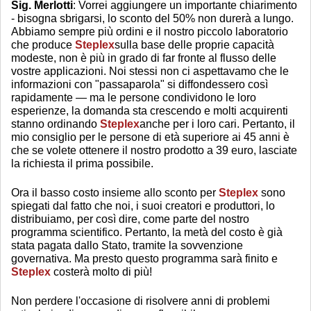
Sig. Merlotti
: Vorrei aggiungere un importante chiarimento
- bisogna sbrigarsi, lo sconto del 50% non durerà a lungo.
Abbiamo sempre più ordini e il nostro piccolo laboratorio
che produce
Steplex
sulla base delle proprie capacità
modeste, non è più in grado di far fronte al flusso delle
vostre applicazioni. Noi stessi non ci aspettavamo che le
informazioni con "passaparola" si diffondessero così
rapidamente — ma le persone condividono le loro
esperienze, la domanda sta crescendo e molti acquirenti
stanno ordinando
Steplex
anche per i loro cari. Pertanto, il
mio consiglio per le persone di età superiore ai 45 anni è
che se volete ottenere il nostro prodotto a 39 euro, lasciate
la richiesta il prima possibile.
Ora il basso costo insieme allo sconto per
Steplex
sono
spiegati dal fatto che noi, i suoi creatori e produttori, lo
distribuiamo, per così dire, come parte del nostro
programma scientifico. Pertanto, la metà del costo è già
stata pagata dallo Stato, tramite la sovvenzione
governativa. Ma presto questo programma sarà finito e
Steplex
costerà molto di più!
Non perdere l'occasione di risolvere anni di problemi