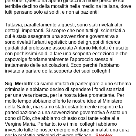
persone. Questo ha aperto gli occhi a molte persone sul
terribile declino della moralità nella medicina italiana, dove
tutti pensano solo ai soldi, e non ai pazienti!
Tuttavia, parallelamente a questi, sono stati rivelati altri
dettagli importanti. Si scopre che non tutti gli scienziati a
cui è stata assegnata una sovvenzione governativa si
sono rivelati furfanti egoistici: uno dei gruppi di ricerca
guidati dal professore associato Antonio Merlotti è riuscito
con pochissimi soldi a fare una scoperta eccezionale che
capovolge fondamentalmente l'approccio stesso al
trattamento delle articolazioni. Ecco perché l'abbiamo
invitato a parlare della scoperta dei suoi colleghi!
Sig. Merlotti
: Ci siamo rifiutati di partecipare a uno schema
criminale e abbiamo deciso di spendere i fondi stanziati
per una vera ricerca, per la nostra idea promettente. Per
molto tempo abbiamo offerto le nostre idee al Ministero
della Salute, ma siamo stati costantemente respinti e la
partecipazione a una sovvenzione governativa è stata un
dono di Dio, che abbiamo chiesto cosi tante volte alla
Vergine Maria. Pertanto, io e i miei colleghi abbiamo
investito tutte le nostre energie nel dare ai malati una cura
per le malattie articolari davvero efficace -
Steplex
.