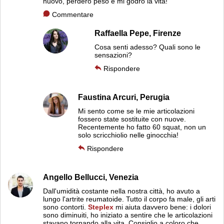
nuovo, perderò peso e mi godrò la vita!
Commentare
Raffaella Pepe,
Firenze
Cosa senti adesso? Quali sono le
sensazioni?
Rispondere
Faustina Arcuri,
Perugia
Mi sento come se le mie articolazioni
fossero state sostituite con nuove.
Recentemente ho fatto 60 squat, non un
solo scricchiolio nelle ginocchia!
Rispondere
Angello Bellucci,
Venezia
Dall'umidità costante nella nostra città, ho avuto a
lungo l'artrite reumatoide. Tutto il corpo fa male, gli arti
sono contorti.
Steplex
mi aiuta davvero bene: i dolori
sono diminuiti, ho iniziato a sentire che le articolazioni
stavano tornando alla vita. Consiglio a coloro che