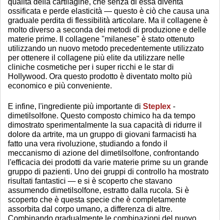
qualità della cartilagine, che senza di essa diventa
ossificata e perde elasticità — questo è ciò che causa una
graduale perdita di flessibilità articolare. Ma il collagene è
molto diverso a seconda dei metodi di produzione e delle
materie prime. Il collagene "milanese" è stato ottenuto
utilizzando un nuovo metodo precedentemente utilizzato
per ottenere il collagene più elite da utilizzare nelle
cliniche cosmetiche per i super ricchi e le star di
Hollywood. Ora questo prodotto è diventato molto più
economico e più conveniente.
E infine, l'ingrediente più importante di
Steplex
-
dimetilsolfone. Questo composto chimico ha da tempo
dimostrato sperimentalmente la sua capacità di ridurre il
dolore da artrite, ma un gruppo di giovani farmacisti ha
fatto una vera rivoluzione, studiando a fondo il
meccanismo di azione del dimetilsolfone, confrontando
l'efficacia dei prodotti da varie materie prime su un grande
gruppo di pazienti. Uno dei gruppi di controllo ha mostrato
risultati fantastici — e si è scoperto che stavano
assumendo dimetilsolfone, estratto dalla rucola. Si è
scoperto che è questa specie che è completamente
assorbita dal corpo umano, a differenza di altre.
Combinando gradualmente le combinazioni del nuovo