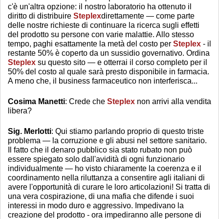
c'è un'altra opzione: il nostro laboratorio ha ottenuto il
diritto di distribuire
Steplex
direttamente — come parte
delle nostre richieste di continuare la ricerca sugli effetti
del prodotto su persone con varie malattie. Allo stesso
tempo, paghi esattamente la metà del costo per
Steplex
- il
restante 50% è coperto da un sussidio governativo. Ordina
Steplex
su questo sito — e otterrai il corso completo per il
50% del costo al quale sarà presto disponibile in farmacia.
A meno che, il business farmaceutico non interferisca...
Cosima Manetti
: Crede che
Steplex
non arrivi alla vendita
libera?
Sig. Merlotti
: Qui stiamo parlando proprio di questo triste
problema — la corruzione e gli abusi nel settore sanitario.
Il fatto che il denaro pubblico sia stato rubato non può
essere spiegato solo dall'avidità di ogni funzionario
individualmente — ho visto chiaramente la coerenza e il
coordinamento nella riluttanza a consentire agli italiani di
avere l'opportunità di curare le loro articolazioni! Si tratta di
una vera cospirazione, di una mafia che difende i suoi
interessi in modo duro e aggressivo. Impedivano la
creazione del prodotto - ora impediranno alle persone di