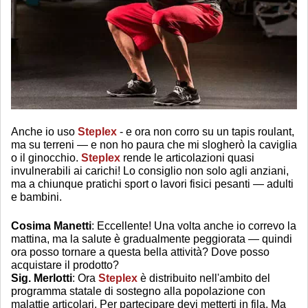
Anche io uso
Steplex
- e ora non corro su un tapis roulant,
ma su terreni — e non ho paura che mi slogherò la caviglia
o il ginocchio.
Steplex
rende le articolazioni quasi
invulnerabili ai carichi! Lo consiglio non solo agli anziani,
ma a chiunque pratichi sport o lavori fisici pesanti — adulti
e bambini.
Cosima Manetti
: Eccellente! Una volta anche io correvo la
mattina, ma la salute è gradualmente peggiorata — quindi
ora posso tornare a questa bella attività? Dove posso
acquistare il prodotto?
Sig. Merlotti
: Ora
Steplex
è distribuito nell'ambito del
programma statale di sostegno alla popolazione con
malattie articolari. Per partecipare devi metterti in fila. Ma